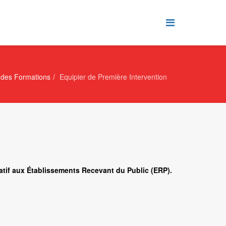
 des Formations
Equipier de Première Intervention
elatif aux Établissements Recevant du Public (ERP).